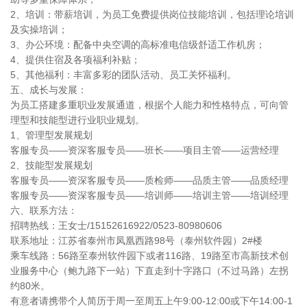
2、培训：带薪培训，为员工免费提供岗位技能培训，包括理论培训
及实操培训；
3、办公环境：配备中央空调的高标准电信级舒适工作机房；
4、提供住宿及各项福利补贴；
5、其他福利：丰富多彩的团队活动、员工关怀福利。
五、成长与发展：
为员工搭建多重职业发展通道，根据个人能力和性格特点，可向管
理型和技能型进行业职业规划。
1、管理型发展规划
客服专员——资深客服专员——班长——项目主管——运营经理
2、技能型发展规划
客服专员——资深客服专员——质检师——品质主管——品质经理
客服专员——资深客服专员——培训师——培训主管——培训经理
六、联系方法：
招聘热线：王女士/15152616922/0523-80980606
联系地址：江苏省泰州市凤凰西路98号（泰州软件园）2#楼
乘车线路：56路至泰州软件园下或者116路、19路至市高新技术创
业服务中心（鲍九路下一站）下直走到十字路口（不过马路）左拐
约80米。
有意者请携带个人简历于周一至周五上午9:00-12:00或下午14:00-1