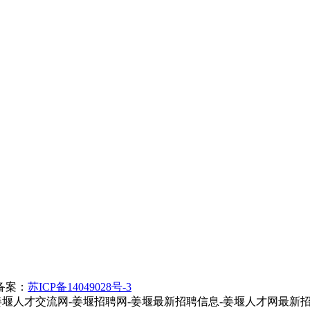
备案：
苏ICP备14049028号-3
rved 泰州姜堰人才网-姜堰人才交流网-姜堰招聘网-姜堰最新招聘信息-姜堰人才网最