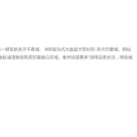
一财富的东方不夜城、 800亩法式大盘超大型社区-东方巴黎城。鹊仙
地处溱潼旅游风景区最核心区域。泰州佳源秉承“演绎品质生活，缔造城