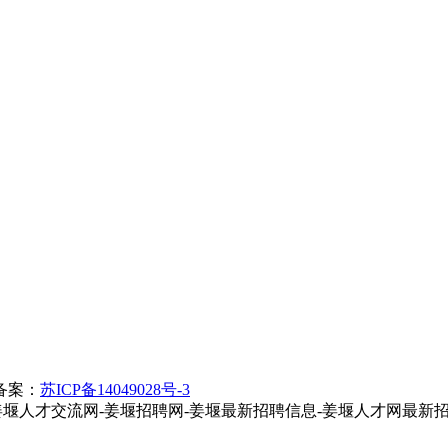
备案：
苏ICP备14049028号-3
rved 泰州姜堰人才网-姜堰人才交流网-姜堰招聘网-姜堰最新招聘信息-姜堰人才网最